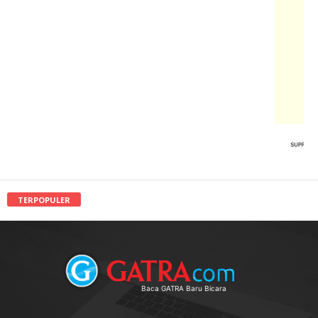
TERPOPULER
Baca GATRA Baru Bicara