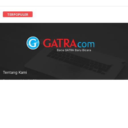
TERPOPULER
Baca GATRA Baru Bicara
Tentang Kami
Pedoman Media Siber
Karir
Beriklan
Disclaimer