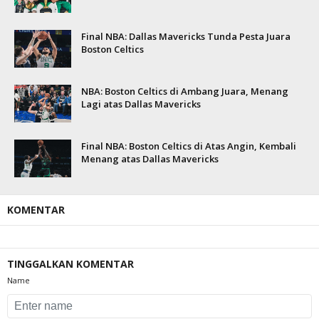
Final NBA: Dallas Mavericks Tunda Pesta Juara
Boston Celtics
NBA: Boston Celtics di Ambang Juara, Menang
Lagi atas Dallas Mavericks
Final NBA: Boston Celtics di Atas Angin, Kembali
Menang atas Dallas Mavericks
KOMENTAR
TINGGALKAN KOMENTAR
Name