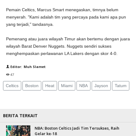
Pemain Celtics, Marcus Smart menegaskan, timnya belum
menyerah. "Kami adalah tim yang percaya pada kami apa pun
yang terjadi," tandasnya.
Pemenang atau juara wilayah Timur akan bertemu dengan juara
wilayah Barat Denver Nuggets. Nuggets sendiri sukses
menghempaskan perlawanan LA Lakers dengan skor 4-0.
Editor: Muh Slamet
47
Celtics
Boston
Heat
Miami
NBA
Jayson
Tatum
BERITA TERKAIT
NBA: Boston Celtics Jadi Tim Tersukses, Raih
Gelar ke-18