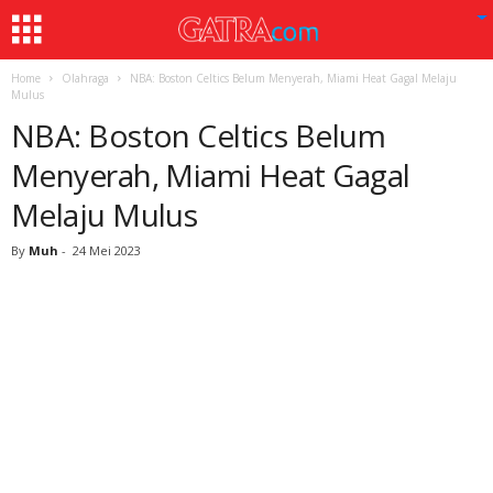
Home
Olahraga
NBA: Boston Celtics Belum Menyerah, Miami Heat Gagal Melaju
Mulus
NBA: Boston Celtics Belum
Menyerah, Miami Heat Gagal
Melaju Mulus
By
Muh
-
24 Mei 2023