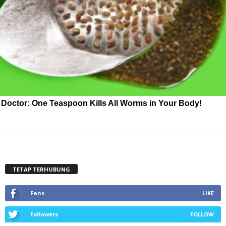
Doctor: One Teaspoon Kills All Worms in Your Body!
TETAP TERHUBUNG
Fans
LIKE
Followers
FOLLOW