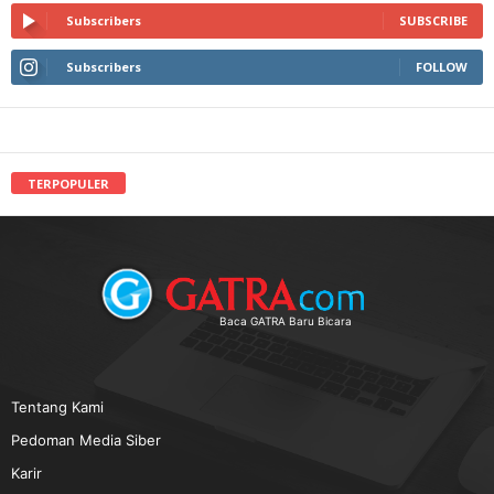
Subscribers
SUBSCRIBE
Subscribers
FOLLOW