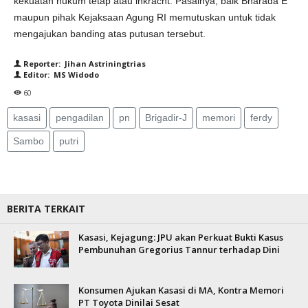
kekuatan hukum tetap atau inkracht. Pasalnya, baik Bharada E
maupun pihak Kejaksaan Agung RI memutuskan untuk tidak
mengajukan banding atas putusan tersebut.
Reporter: Jihan Astriningtrias
Editor: MS Widodo
60
kasasi
pengadilan
pn
Brigadir-J
memori
ferdy
Sambo
putri
BERITA TERKAIT
Kasasi, Kejagung: JPU akan Perkuat Bukti Kasus
Pembunuhan Gregorius Tannur terhadap Dini
Konsumen Ajukan Kasasi di MA, Kontra Memori
PT Toyota Dinilai Sesat