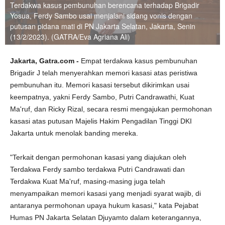
Terdakwa kasus pembunuhan berencana terhadap Brigadir
Yosua, Ferdy Sambo usai menjalani sidang vonis dengan
putusan pidana mati di PN Jakarta Selatan, Jakarta, Senin
(13/2/2023). (GATRA/Eva Agriana Ali)
Jakarta, Gatra.com -
Empat terdakwa kasus pembunuhan
Brigadir J telah menyerahkan memori kasasi atas peristiwa
pembunuhan itu. Memori kasasi tersebut dikirimkan usai
keempatnya, yakni Ferdy Sambo, Putri Candrawathi, Kuat
Ma'ruf, dan Ricky Rizal, secara resmi mengajukan permohonan
kasasi atas putusan Majelis Hakim Pengadilan Tinggi DKI
Jakarta untuk menolak banding mereka.
"Terkait dengan permohonan kasasi yang diajukan oleh
Terdakwa Ferdy sambo terdakwa Putri Candrawati dan
Terdakwa Kuat Ma'ruf, masing-masing juga telah
menyampaikan memori kasasi yang menjadi syarat wajib, di
antaranya permohonan upaya hukum kasasi," kata Pejabat
Humas PN Jakarta Selatan Djuyamto dalam keterangannya,