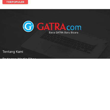
TERPOPULER
Baca GATRA Baru Bicara
Tentang Kami
Pedoman Media Siber
Karir
Beriklan
Disclaimer