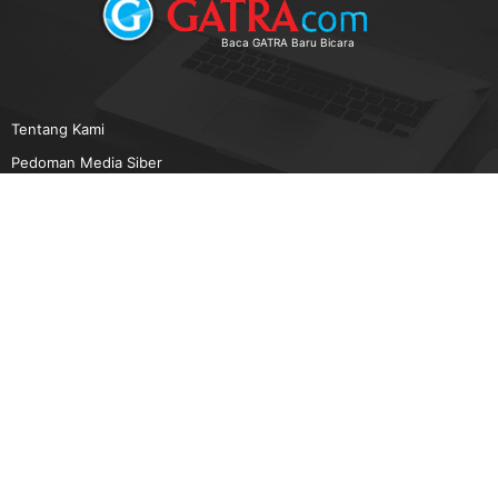
Baca GATRA Baru Bicara
Tentang Kami
Pedoman Media Siber
Karir
Beriklan
Disclaimer