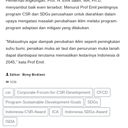
Pemerhati lingkungan, Prof. H. Emil Salim, MA, Ph.D,
menyambut baik even tersebut. Menurut Prof Emil pentingnya
program CSR dan SDGs perusahaan untuk diarahkan dalam
upaya mengatasi masalah perubahaan iklim melalui program-
program adaptasi dan mitigasi yang dilakukan.
“Maksudnya agar dampak perubahan iklim seperti peningkatan
suhu bumi, penaikan muka air laut dan penurunan muka tanah
dapat diantisipasi terutama memastikan lestarinya Indonesia di
2045,” kata Prof Emil.
Editor: Birny Birdieni
1059
csr
Corporate-Forum-for-CSR-Development
CFCD
Program-Sustainable-Development-Goals
SDGs
Indonesia-CSR-Award
ICA
Indonesia-SDGs-Award
ISDA