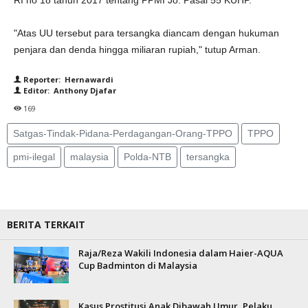
RI no 18 tahun 2017 tentang PPMI Jo. Pasal 55 KUHP.
"Atas UU tersebut para tersangka diancam dengan hukuman
penjara dan denda hingga miliaran rupiah," tutup Arman.
Reporter: Hernawardi
Editor: Anthony Djafar
169
Satgas-Tindak-Pidana-Perdagangan-Orang-TPPO
TPPO
pmi-ilegal
malaysia
Polda-NTB
tersangka
BERITA TERKAIT
Raja/Reza Wakili Indonesia dalam Haier-AQUA
Cup Badminton di Malaysia
Kasus Prostitusi Anak Dibawah Umur, Pelaku