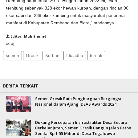
Rembang pada tahun 2017. Hingga tahun 2023 ini, telah
terhitung sebanyak 328 ekor hewan kurban, dengan rincian 90
ekor sapi dan 238 ekor kambing untuk masyarakat penerima
manfaat di Kabupaten Rembang dan Blora,” tandasnya.
Editor: Muh Slamet
70
semen
Gresik
Kurban
Iduladha
ternak
BERITA TERKAIT
Semen Gresik Raih Penghargaan Bergengsi
Nasional dalam Ajang IDEAS Awards 2024
Dukung Percepatan Insfrastruktur Desa Secara
Berkelanjutan, Semen Gresik Bangun Jalan Beton
Senilai Rp 1,55 Miliar di Desa Tegaldowo