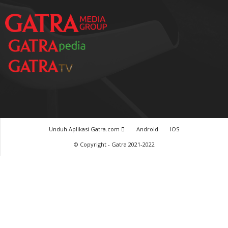
TERPOPULER
Baca GATRA Baru Bicara
Tentang Kami
Pedoman Media Siber
Karir
Beriklan