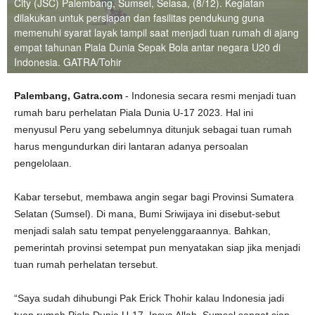
City (JSC) Palembang, Sumsel, Selasa, (8/12). Kegiatan
dilakukan untuk persiapan dan fasilitas pendukung guna
memenuhi syarat layak tampil saat menjadi tuan rumah di ajang
empat tahunan Piala Dunia Sepak Bola antar negara U20 di
Indonesia. GATRA/Tohir
Palembang, Gatra.com
- Indonesia secara resmi menjadi tuan
rumah baru perhelatan Piala Dunia U-17 2023. Hal ini
menyusul Peru yang sebelumnya ditunjuk sebagai tuan rumah
harus mengundurkan diri lantaran adanya persoalan
pengelolaan.
Kabar tersebut, membawa angin segar bagi Provinsi Sumatera
Selatan (Sumsel). Di mana, Bumi Sriwijaya ini disebut-sebut
menjadi salah satu tempat penyelenggaraannya. Bahkan,
pemerintah provinsi setempat pun menyatakan siap jika menjadi
tuan rumah perhelatan tersebut.
“Saya sudah dihubungi Pak Erick Thohir kalau Indonesia jadi