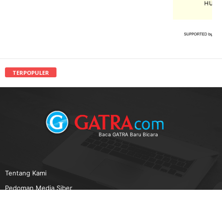
TERPOPULER
Baca GATRA Baru Bicara
Tentang Kami
Pedoman Media Siber
Karir
Beriklan