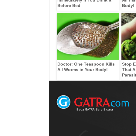
Before Bed
Body!
Doctor: One Teaspoon Kills
Stop E
All Worms in Your Body!
That A
Parasi
Baca GATRA Baru Bicara