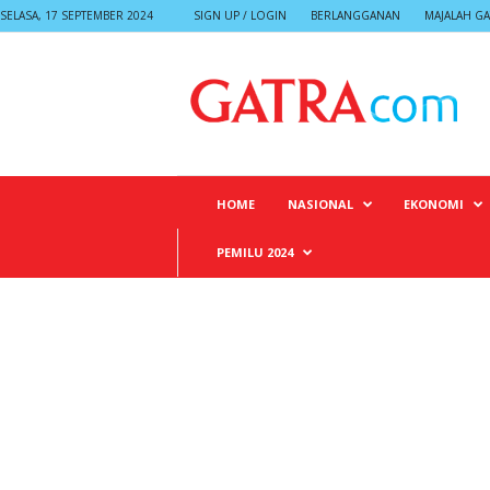
SELASA, 17 SEPTEMBER 2024
SIGN UP / LOGIN
BERLANGGANAN
MAJALAH GA
G
A
T
R
A
HOME
NASIONAL
EKONOMI
PEMILU 2024