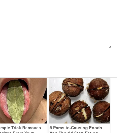
imple Trick Removes
5 Parasite-Causing Foods
rasites From Your
You Should Stop Eating