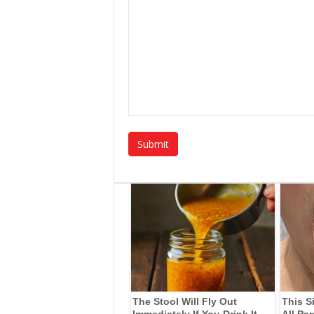
The Stool Will Fly Out
This S
Immediately If You Drink It
All Pa