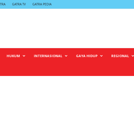
TRA
GATRA TV
GATRA PEDIA
HUKUM
INTERNASIONAL
GAYA HIDUP
REGIONAL