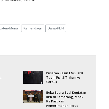
ihak swasta,” tutur Ali.
paten-Muna
Kemendagri
Dana-PEN
Pusaran Kasus LNG, KPK
,
Tagih Rp1,8 Triliun ke
Corpus
Buka Suara Soal Kegiatan
KPK di Semarang, Mbak
Ita Pastikan
Pemerintahan Terus