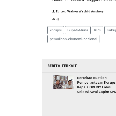
Daerah di Sulawesi Tenggara dan satu p
Editor: Wahyu Wachid Anshory
48
korupsi
Bupati-Muna
KPK
Kabu
pemulihan-ekonomi-nasional
BERITA TERKAIT
Bertekad Kuatkan
Pemberantasan Korupsi
Kepala ORI DIY Lolos
Seleksi Awal Capim KPK