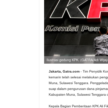
Ilustrasi gedung KPK. (GATRA/Adi Wijay
Jakarta, Gatra.com
- Tim Penyidik Ko
kemarin telah selesai melakukan peng
Muna, Sulawesi Tenggara. Penggelada
suap dalam pengurusan dana pinjama
Kabupaten Muna, Sulawesi Tenggara 
Kepala Bagian Pemberitaan KPK Ali Fik