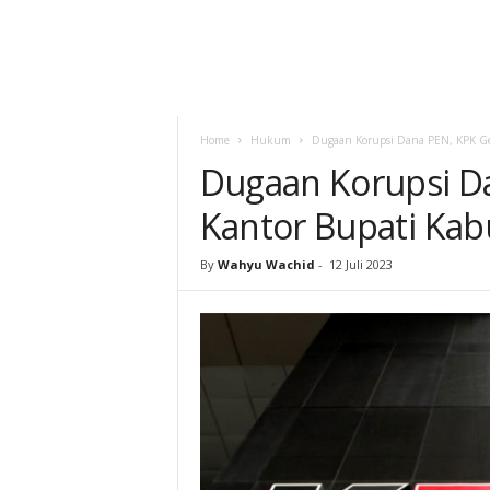
Home
Hukum
Dugaan Korupsi Dana PEN, KPK G
Dugaan Korupsi D
Kantor Bupati Ka
By
Wahyu Wachid
-
12 Juli 2023