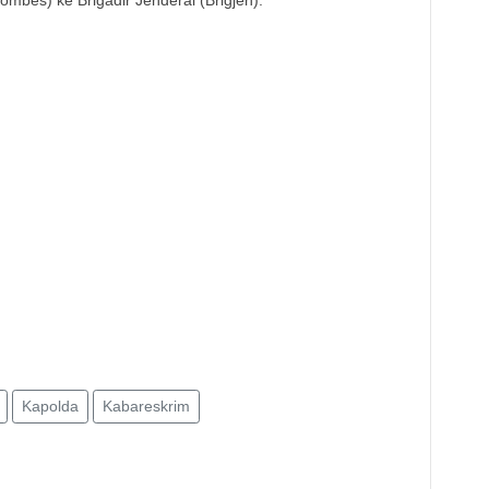
ombes) ke Brigadir Jenderal (Brigjen):
Kapolda
Kabareskrim