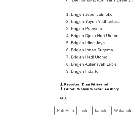
Dari pangkat Komisaris Besar (K
Brigjen Jebul Jatmoko
Brigjen Yuyun Yudhantara
Brigjen Pranyoto
Brigjen Djoko Hari Utomo
Brigjen Irfing Jaya
Brigjen Irman Sugema
Brigjen Hadi Utomo
Brigjen Auliansyah Lubis
Brigjen Indarto
Reporter: Dian Fitriyanah
Editor: Wahyu Wachid Anshory
33
Pati-Polri
polri
kapolri
Wakapolri