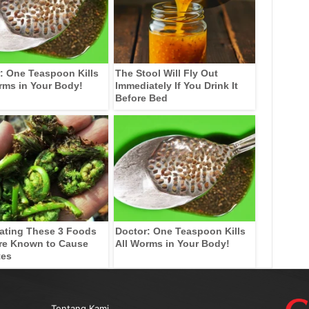
: One Teaspoon Kills
The Stool Will Fly Out
rms in Your Body!
Immediately If You Drink It
Before Bed
ating These 3 Foods
Doctor: One Teaspoon Kills
re Known to Cause
All Worms in Your Body!
tes
Tentang Kami