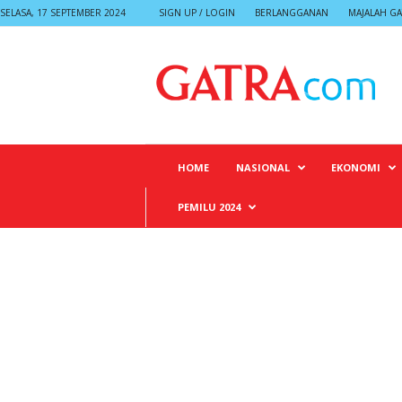
SELASA, 17 SEPTEMBER 2024
SIGN UP / LOGIN
BERLANGGANAN
MAJALAH GA
G
A
T
R
A
HOME
NASIONAL
EKONOMI
PEMILU 2024