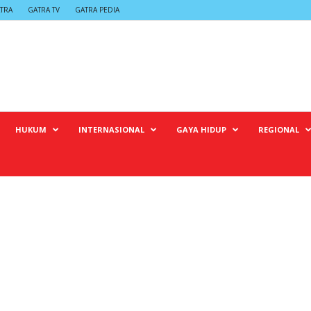
TRA
GATRA TV
GATRA PEDIA
HUKUM
INTERNASIONAL
GAYA HIDUP
REGIONAL