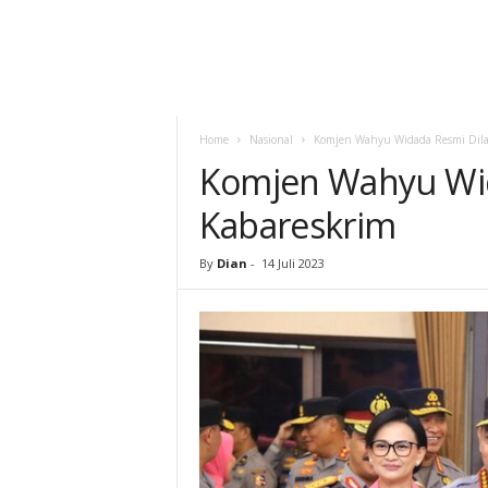
Home
Nasional
Komjen Wahyu Widada Resmi Dilan
Komjen Wahyu Wida
Kabareskrim
By
Dian
-
14 Juli 2023