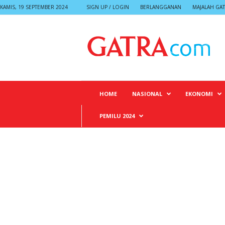
KAMIS, 19 SEPTEMBER 2024
SIGN UP / LOGIN
BERLANGGANAN
MAJALAH GA
G
A
T
R
A
HOME
NASIONAL
EKONOMI
PEMILU 2024