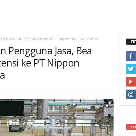
 Jasa, Bea Cukai Berikan Asistensi ke PT Nippon Shokubai Indonesia
TE
n Pengguna Jasa, Bea
tensi ke PT Nippon
ia