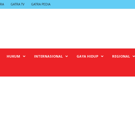
TRA
GATRA TV
GATRA PEDIA
HUKUM
INTERNASIONAL
GAYA HIDUP
REGIONAL