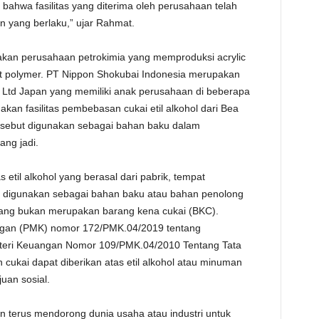
bahwa fasilitas yang diterima oleh perusahaan telah
TE
n yang berlaku,” ujar Rahmat.
kan perusahaan petrokimia yang memproduksi acrylic
ent polymer. PT Nippon Shokubai Indonesia merupakan
Ltd Japan yang memiliki anak perusahaan di beberapa
kan fasilitas pembebasan cukai etil alkohol dari Bea
tersebut digunakan sebagai bahan baku dalam
ang jadi.
etil alkohol yang berasal dari pabrik, tempat
g digunakan sebagai bahan baku atau bahan penolong
yang bukan merupakan barang kena cukai (BKC).
ngan (PMK) nomor 172/PMK.04/2019 tentang
teri Keuangan Nomor 109/PMK.04/2010 Tentang Tata
kai dapat diberikan atas etil alkohol atau minuman
uan sosial.
n terus mendorong dunia usaha atau industri untuk