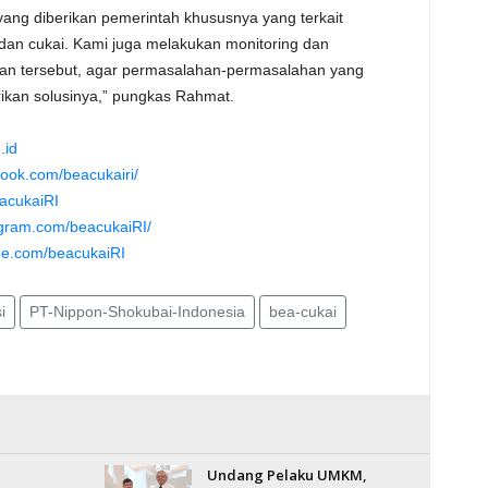
 yang diberikan pemerintah khususnya yang terkait
dan cukai. Kami juga melakukan monitoring dan
rikan tersebut, agar permasalahan-permasalahan yang
rikan solusinya,” pungkas Rahmat.
.id
book.com/beacukairi/
eacukaiRI
agram.com/beacukaiRI/
be.com/beacukaiRI
i
PT-Nippon-Shokubai-Indonesia
bea-cukai
Undang Pelaku UMKM,