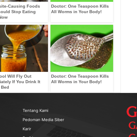
site-Causing Foods
Doctor: One Teaspoon Kills
ould Stop Eating
All Worms in Your Body!
 Now
ool Will Fly Out
Doctor: One Teaspoon Kills
tely If You Drink It
All Worms in Your Body!
 Bed
Tentang Kami
Pedoman Media Siber
Karir