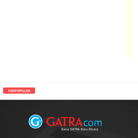
TERPOPULER
Baca GATRA Baru Bicara