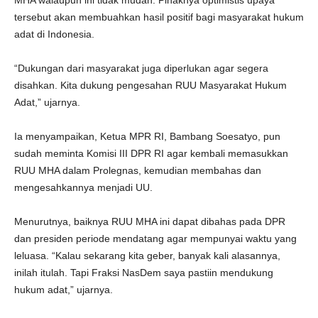
MHA walaupun ini tidak mudah. Pihaknya optimistis upaya
tersebut akan membuahkan hasil positif bagi masyarakat hukum
adat di Indonesia.
“Dukungan dari masyarakat juga diperlukan agar segera
disahkan. Kita dukung pengesahan RUU Masyarakat Hukum
Adat,” ujarnya.
Ia menyampaikan, Ketua MPR RI, Bambang Soesatyo, pun
sudah meminta Komisi III DPR RI agar kembali memasukkan
RUU MHA dalam Prolegnas, kemudian membahas dan
mengesahkannya menjadi UU.
Menurutnya, baiknya RUU MHA ini dapat dibahas pada DPR
dan presiden periode mendatang agar mempunyai waktu yang
leluasa. “Kalau sekarang kita geber, banyak kali alasannya,
inilah itulah. Tapi Fraksi NasDem saya pastiin mendukung
hukum adat,” ujarnya.