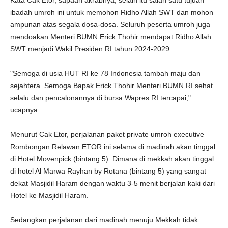
Kata Cak Etor, sapaan akrabnya, selain itu salah satu tujuan
ibadah umroh ini untuk memohon Ridho Allah SWT dan mohon
ampunan atas segala dosa-dosa. Seluruh peserta umroh juga
mendoakan Menteri BUMN Erick Thohir mendapat Ridho Allah
SWT menjadi Wakil Presiden RI tahun 2024-2029.
"Semoga di usia HUT RI ke 78 Indonesia tambah maju dan
sejahtera. Semoga Bapak Erick Thohir Menteri BUMN RI sehat
selalu dan pencalonannya di bursa Wapres RI tercapai,"
ucapnya.
Menurut Cak Etor, perjalanan paket private umroh executive
Rombongan Relawan ETOR ini selama di madinah akan tinggal
di Hotel Movenpick (bintang 5). Dimana di mekkah akan tinggal
di hotel Al Marwa Rayhan by Rotana (bintang 5) yang sangat
dekat Masjidil Haram dengan waktu 3-5 menit berjalan kaki dari
Hotel ke Masjidil Haram.
Sedangkan perjalanan dari madinah menuju Mekkah tidak