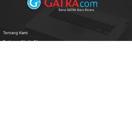
Baca GATRA Baru Bicara
Tentang Kami
Pedoman Media Siber
Karir
Beriklan
Disclaimer