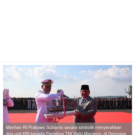
Menhan RI Prabowo Subianto secara simbolik menyerahkan
dua unit KRI kepada Panglima TNI Yudo Margono, di Dermaga