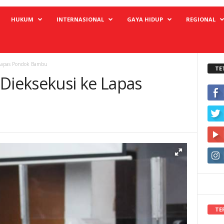
HUKUM
INTERNASIONAL
GAYA HIDUP
REGIONAL
 Lapas Pondok Bambu
TE
 Dieksekusi ke Lapas