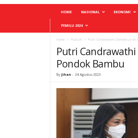
HOME
NASIONAL
EKONOMI
PEMILU 2024
Home
Hukum
Putri Candrawathi Dieksekusi ke
Putri Candrawathi
Pondok Bambu
By
Jihan
-
24 Agustus 2023