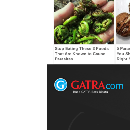
Stop Eating These 3 Foods
5 Para
That Are Known to Cause
You Sh
Parasites
Right
Baca GATRA Baru Bicara