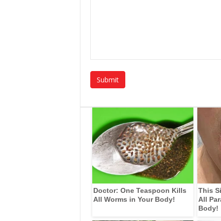
Doctor: One Teaspoon Kills
This S
All Worms in Your Body!
All Pa
Body!