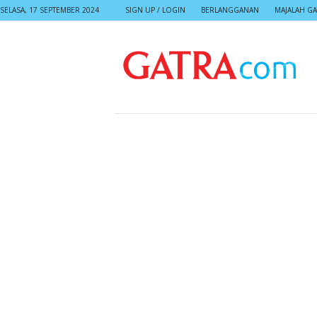
SELASA, 17 SEPTEMBER 2024
SIGN UP / LOGIN
BERLANGGANAN
MAJALAH GA
G
A
T
R
A