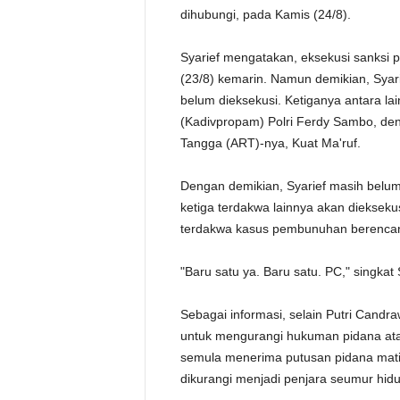
dihubungi, pada Kamis (24/8).
Syarief mengatakan, eksekusi sanksi p
(23/8) kemarin. Namun demikian, Syar
belum dieksekusi. Ketiganya antara l
(Kadivpropam) Polri Ferdy Sambo, den
Tangga (ART)-nya, Kuat Ma'ruf.
Dengan demikian, Syarief masih belum
ketiga terdakwa lainnya akan dieksekus
terdakwa kasus pembunuhan berencan
"Baru satu ya. Baru satu. PC," singkat 
Sebagai informasi, selain Putri Candra
untuk mengurangi hukuman pidana ata
semula menerima putusan pidana mati d
dikurangi menjadi penjara seumur hidu