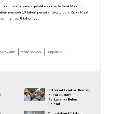
tusan pidana yang dijatuhkan kepada Kuat Ma'ruf di
ahun menjadi 10 tahun penjara. Begitu pula Ricky Rizal
hun menjadi 8 tahun bui.
ndrawathi
ferdy-sambo
Brigadir-J
n
PN Jaksel Eksekusi Rumah,
i
Kuasa Hukum:
Perkaranya Belum
Selesai
t
Tiga Hakim PN Jaksel