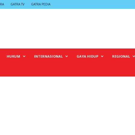
TRA
GATRA TV
GATRA PEDIA
HUKUM
INTERNASIONAL
GAYA HIDUP
REGIONAL