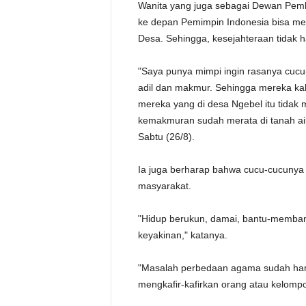
Wanita yang juga sebagai Dewan Pembi
ke depan Pemimpin Indonesia bisa me
Desa. Sehingga, kesejahteraan tidak h
"Saya punya mimpi ingin rasanya cucu
adil dan makmur. Sehingga mereka ka
mereka yang di desa Ngebel itu tidak m
kemakmuran sudah merata di tanah air k
Sabtu (26/8).
Ia juga berharap bahwa cucu-cucunya 
masyarakat.
"Hidup berukun, damai, bantu-memban
keyakinan," katanya.
"Masalah perbedaan agama sudah harus
mengkafir-kafirkan orang atau kelompo