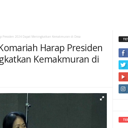
rap Presiden 2024 Dapat Meningkatkan Kemakmuran di Desa
TE
i Komariah Harap Presiden
gkatkan Kemakmuran di