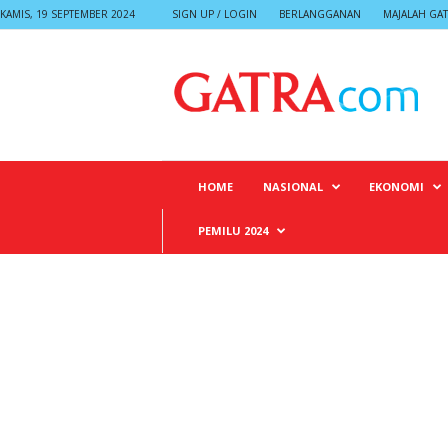
KAMIS, 19 SEPTEMBER 2024
SIGN UP / LOGIN
BERLANGGANAN
MAJALAH GA
G
A
T
R
A
HOME
NASIONAL
EKONOMI
PEMILU 2024