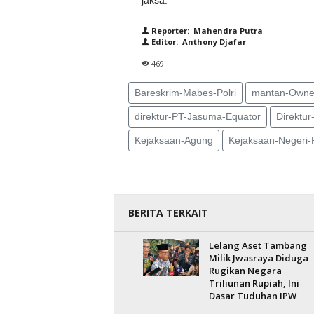
jaksa.
Reporter: Mahendra Putra
Editor: Anthony Djafar
469
Bareskrim-Mabes-Polri
mantan-Owne
direktur-PT-Jasuma-Equator
Direktu
Kejaksaan-Agung
Kejaksaan-Negeri
BERITA TERKAIT
Lelang Aset Tambang
Milik Jwasraya Diduga
Rugikan Negara
Triliunan Rupiah, Ini
Dasar Tuduhan IPW