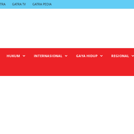
TRA
GATRA TV
GATRA PEDIA
HUKUM
INTERNASIONAL
GAYA HIDUP
REGIONAL