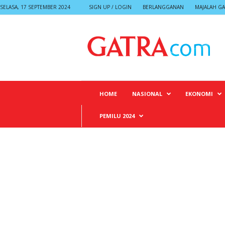
SELASA, 17 SEPTEMBER 2024
SIGN UP / LOGIN
BERLANGGANAN
MAJALAH GA
G
A
T
R
A
HOME
NASIONAL
EKONOMI
PEMILU 2024