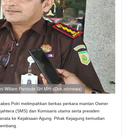
ni Wiliam Pardede SH MH. (Dok.istimewa)
Mabes Polri melimpahkan berkas perkara mantan Owner
ejahtera (SMS) dan Komisaris utama serta presiden
ranata ke Kejaksaan Agung. Pihak Kejagung kemudian
lembang.