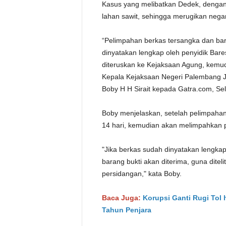
Kasus yang melibatkan Dedek, dengan 
lahan sawit, sehingga merugikan negara
“Pelimpahan berkas tersangka dan bar
dinyatakan lengkap oleh penyidik Bare
diteruskan ke Kejaksaan Agung, kemud
Kepala Kejaksaan Negeri Palembang Jo
Boby H H Sirait kepada Gatra.com, Sel
Boby menjelaskan, setelah pelimpahan
14 hari, kemudian akan melimpahkan 
"Jika berkas sudah dinyatakan lengka
barang bukti akan diterima, guna diteli
persidangan," kata Boby.
Baca Juga:
Korupsi Ganti Rugi Tol 
Tahun Penjara