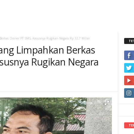
erkas Owner PT SMS, Kasusnya Rugikan Negara Rp 32,7 Miliar
TE
ang Limpahkan Berkas
susnya Rugikan Negara