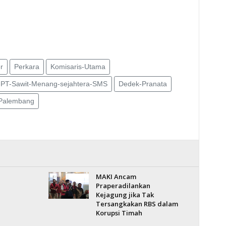
r
Perkara
Komisaris-Utama
r-PT-Sawit-Menang-sejahtera-SMS
Dedek-Pranata
-Palembang
MAKI Ancam
Praperadilankan
Kejagung jika Tak
Tersangkakan RBS dalam
Korupsi Timah