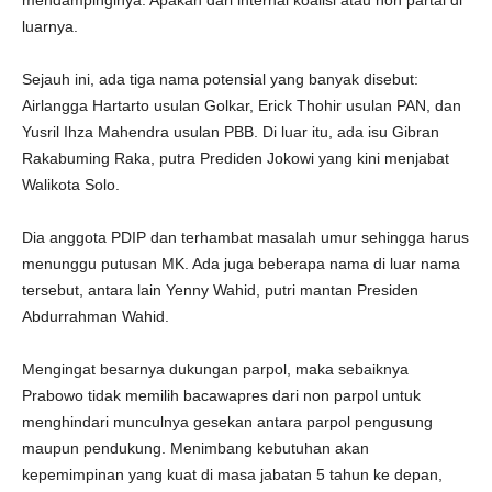
mendampinginya. Apakah dari internal koalisi atau non partai di
luarnya.
Sejauh ini, ada tiga nama potensial yang banyak disebut:
Airlangga Hartarto usulan Golkar, Erick Thohir usulan PAN, dan
Yusril Ihza Mahendra usulan PBB. Di luar itu, ada isu Gibran
Rakabuming Raka, putra Prediden Jokowi yang kini menjabat
Walikota Solo.
Dia anggota PDIP dan terhambat masalah umur sehingga harus
menunggu putusan MK. Ada juga beberapa nama di luar nama
tersebut, antara lain Yenny Wahid, putri mantan Presiden
Abdurrahman Wahid.
Mengingat besarnya dukungan parpol, maka sebaiknya
Prabowo tidak memilih bacawapres dari non parpol untuk
menghindari munculnya gesekan antara parpol pengusung
maupun pendukung. Menimbang kebutuhan akan
kepemimpinan yang kuat di masa jabatan 5 tahun ke depan,