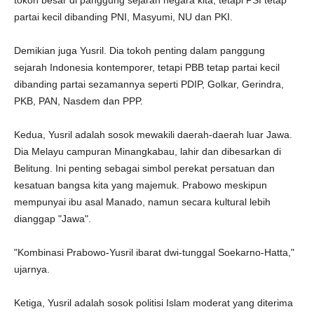
tokoh besar di panggung sejarah negara kita, tetapi PSI tetap
partai kecil dibanding PNI, Masyumi, NU dan PKI.
Demikian juga Yusril. Dia tokoh penting dalam panggung
sejarah Indonesia kontemporer, tetapi PBB tetap partai kecil
dibanding partai sezamannya seperti PDIP, Golkar, Gerindra,
PKB, PAN, Nasdem dan PPP.
Kedua, Yusril adalah sosok mewakili daerah-daerah luar Jawa.
Dia Melayu campuran Minangkabau, lahir dan dibesarkan di
Belitung. Ini penting sebagai simbol perekat persatuan dan
kesatuan bangsa kita yang majemuk. Prabowo meskipun
mempunyai ibu asal Manado, namun secara kultural lebih
dianggap "Jawa".
"Kombinasi Prabowo-Yusril ibarat dwi-tunggal Soekarno-Hatta,"
ujarnya.
Ketiga, Yusril adalah sosok politisi Islam moderat yang diterima