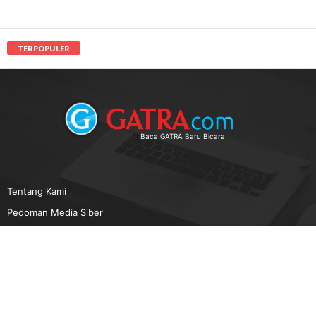
TERPOPULER
Baca GATRA Baru Bicara
Tentang Kami
Pedoman Media Siber
Karir
Beriklan
Disclaimer