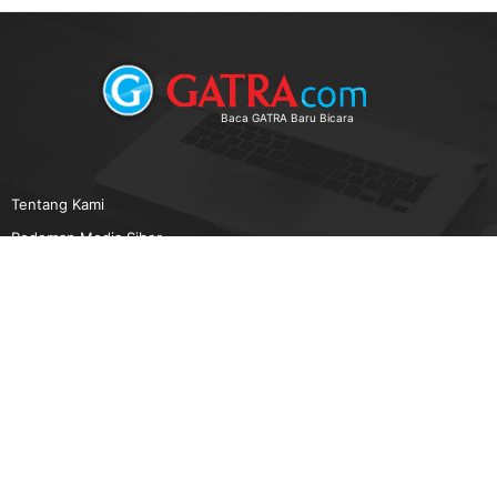
Baca GATRA Baru Bicara
Tentang Kami
Pedoman Media Siber
Karir
Beriklan
Disclaimer