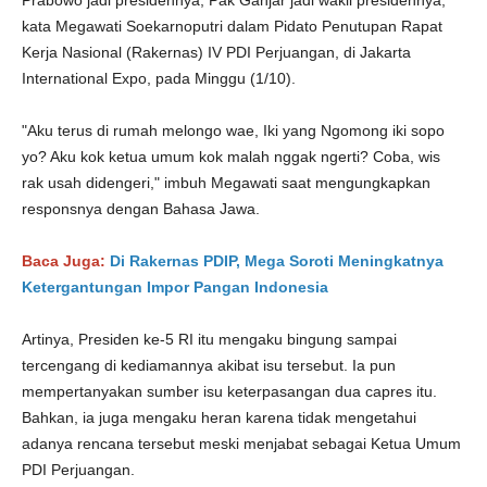
Prabowo jadi presidennya, Pak Ganjar jadi wakil presidennya,"
kata Megawati Soekarnoputri dalam Pidato Penutupan Rapat
Kerja Nasional (Rakernas) IV PDI Perjuangan, di Jakarta
International Expo, pada Minggu (1/10).
"Aku terus di rumah melongo wae, Iki yang Ngomong iki sopo
yo? Aku kok ketua umum kok malah nggak ngerti? Coba, wis
rak usah didengeri," imbuh Megawati saat mengungkapkan
responsnya dengan Bahasa Jawa.
Baca Juga:
Di Rakernas PDIP, Mega Soroti Meningkatnya
Ketergantungan Impor Pangan Indonesia
Artinya, Presiden ke-5 RI itu mengaku bingung sampai
tercengang di kediamannya akibat isu tersebut. Ia pun
mempertanyakan sumber isu keterpasangan dua capres itu.
Bahkan, ia juga mengaku heran karena tidak mengetahui
adanya rencana tersebut meski menjabat sebagai Ketua Umum
PDI Perjuangan.