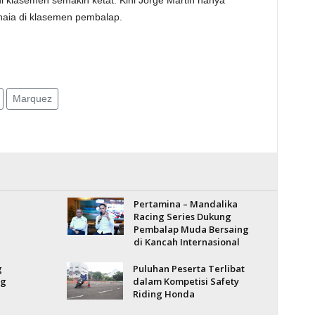
i klasemen semakin ketat. Kini Jorge Martin hanya
gnaia di klasemen pembalap.
Marquez
Pertamina – Mandalika
Racing Series Dukung
Pembalap Muda Bersaing
di Kancah Internasional
g
Puluhan Peserta Terlibat
ng
dalam Kompetisi Safety
Riding Honda