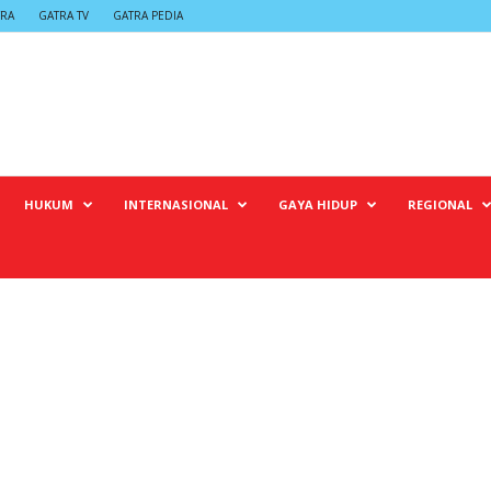
TRA
GATRA TV
GATRA PEDIA
HUKUM
INTERNASIONAL
GAYA HIDUP
REGIONAL