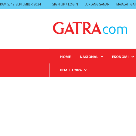
KAMIS, 19 SEPTEMBER 2024
SIGN UP / LOGIN
BERLANGGANAN
MAJALAH GA
G
A
T
R
A
HOME
NASIONAL
EKONOMI
PEMILU 2024