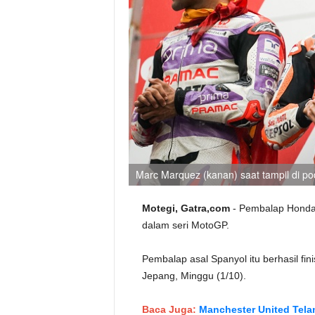
Marc Marquez (kanan) saat tampil di 
Motegi, Gatra,com
- Pembalap Honda
dalam seri MotoGP.
Pembalap asal Spanyol itu berhasil fin
Jepang, Minggu (1/10).
Baca Juga:
Manchester United Tela