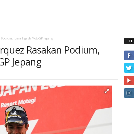
Podium, Juara Tiga di MotoGP Jepang
TE
arquez Rasakan Podium,
oGP Jepang