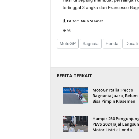
Hasil di Jepang membuat persaingan d
tertinggal 3 angka dari Francesco Ba
Editor: Muh Slamet
98
MotoGP
Bagnaia
Honda
Ducati
BERITA TERKAIT
MotoGP Italia: Pecco
Bagnania Juara, Belum
Bisa Pimpin Klasemen
Hampir 250 Pengunjun
PEVS 2024 Jajal Langsu
Motor Listrik Honda