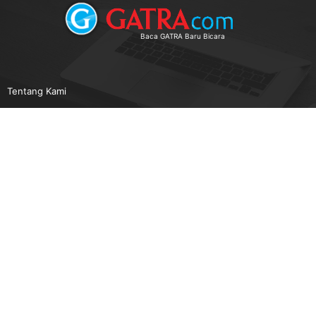
Baca GATRA Baru Bicara
Tentang Kami
Pedoman Media Siber
Karir
Beriklan
Disclaimer