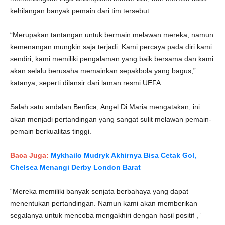
kehilangan banyak pemain dari tim tersebut.
“Merupakan tantangan untuk bermain melawan mereka, namun
kemenangan mungkin saja terjadi. Kami percaya pada diri kami
sendiri, kami memiliki pengalaman yang baik bersama dan kami
akan selalu berusaha memainkan sepakbola yang bagus,”
katanya, seperti dilansir dari laman resmi UEFA.
Salah satu andalan Benfica, Angel Di Maria mengatakan, ini
akan menjadi pertandingan yang sangat sulit melawan pemain-
pemain berkualitas tinggi.
Baca Juga:
Mykhailo Mudryk Akhirnya Bisa Cetak Gol,
Chelsea Menangi Derby London Barat
“Mereka memiliki banyak senjata berbahaya yang dapat
menentukan pertandingan. Namun kami akan memberikan
segalanya untuk mencoba mengakhiri dengan hasil positif ,”