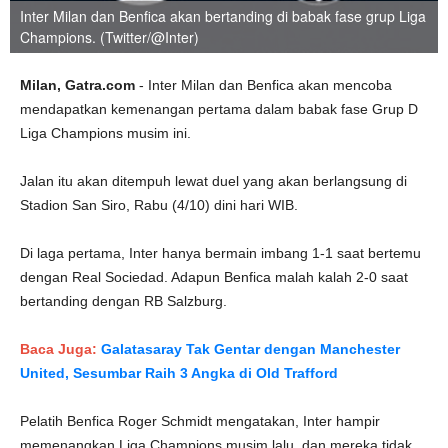
Inter Milan dan Benfica akan bertanding di babak fase grup Liga
Champions. (Twitter/@Inter)
Milan, Gatra.com
- Inter Milan dan Benfica akan mencoba
mendapatkan kemenangan pertama dalam babak fase Grup D
Liga Champions musim ini.
Jalan itu akan ditempuh lewat duel yang akan berlangsung di
Stadion San Siro, Rabu (4/10) dini hari WIB.
Di laga pertama, Inter hanya bermain imbang 1-1 saat bertemu
dengan Real Sociedad. Adapun Benfica malah kalah 2-0 saat
bertanding dengan RB Salzburg.
Baca Juga:
Galatasaray Tak Gentar dengan Manchester
United, Sesumbar Raih 3 Angka di Old Trafford
Pelatih Benfica Roger Schmidt mengatakan, Inter hampir
memenangkan Liga Champions musim lalu, dan mereka tidak