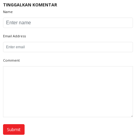
TINGGALKAN KOMENTAR
Name
Email Address
Comment