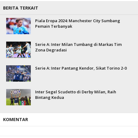
BERITA TERKAIT
Piala Eropa 2024: Manchester City Sumbang
Pemain Terbanyak
Serie A: Inter Milan Tumbang di Markas Tim
Zona Degradasi
Serie A: Inter Pantang Kendor, Sikat Torino 2-0
Inter Segel Scudetto di Derby Milan, Raih
Bintang Kedua
KOMENTAR