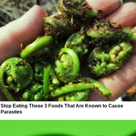
Stop Eating These 3 Foods That Are Known to Cause
Parasites