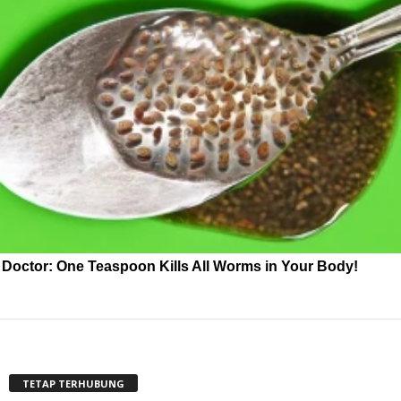
Doctor: One Teaspoon Kills All Worms in Your Body!
TETAP TERHUBUNG