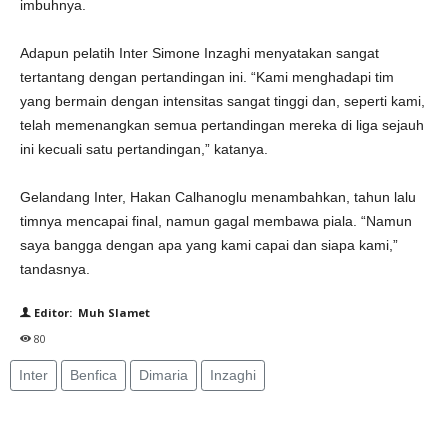
imbuhnya.
Adapun pelatih Inter Simone Inzaghi menyatakan sangat
tertantang dengan pertandingan ini. “Kami menghadapi tim
yang bermain dengan intensitas sangat tinggi dan, seperti kami,
telah memenangkan semua pertandingan mereka di liga sejauh
ini kecuali satu pertandingan,” katanya.
Gelandang Inter, Hakan Calhanoglu menambahkan, tahun lalu
timnya mencapai final, namun gagal membawa piala. “Namun
saya bangga dengan apa yang kami capai dan siapa kami,”
tandasnya.
Editor: Muh Slamet
80
Inter
Benfica
Dimaria
Inzaghi