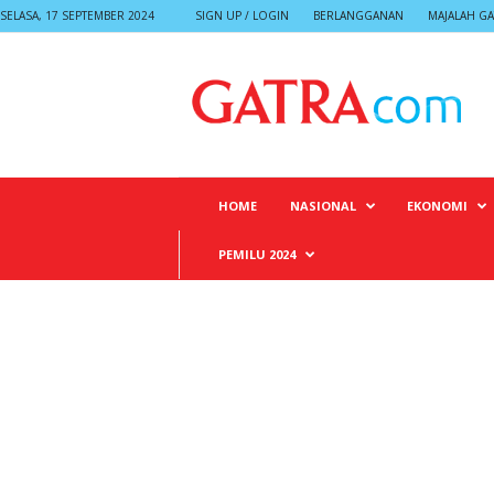
SELASA, 17 SEPTEMBER 2024
SIGN UP / LOGIN
BERLANGGANAN
MAJALAH GA
G
A
T
R
A
HOME
NASIONAL
EKONOMI
PEMILU 2024