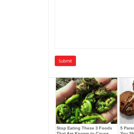
Stop Eating These 3 Foods
5 Para
That Are Known to Cause
You Sh