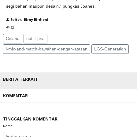
segi bahan maupun desain,” pungkas Joanes.
Editor: Birny Birdieni
62
Celana
outfit-pria
i-mix-and-match-bawahan-dengan-atasan
LGS-Generation
BERITA TERKAIT
KOMENTAR
TINGGALKAN KOMENTAR
Name