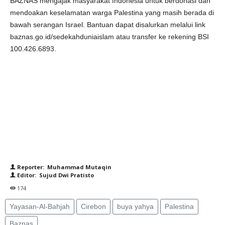
BAZNAS mengajak masyarakat Indonesia untuk berdonasi dan
mendoakan keselamatan warga Palestina yang masih berada di
bawah serangan Israel. Bantuan dapat disalurkan melalui link
baznas.go.id/sedekahduniaislam atau transfer ke rekening BSI
100.426.6893.
Reporter: Muhammad Mutaqin
Editor: Sujud Dwi Pratisto
174
Yayasan-Al-Bahjah
Cirebon
buya yahya
Palestina
Baznas