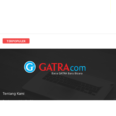
TERPOPULER
Baca GATRA Baru Bicara
Tentang Kami
Pedoman Media Siber
Karir