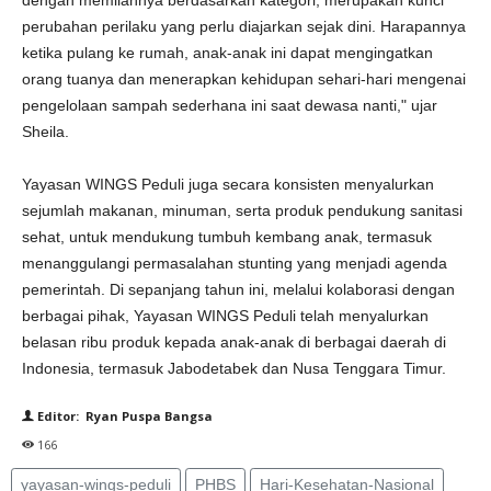
dengan memilahnya berdasarkan kategori, merupakan kunci
perubahan perilaku yang perlu diajarkan sejak dini. Harapannya
ketika pulang ke rumah, anak-anak ini dapat mengingatkan
orang tuanya dan menerapkan kehidupan sehari-hari mengenai
pengelolaan sampah sederhana ini saat dewasa nanti," ujar
Sheila.
Yayasan WINGS Peduli juga secara konsisten menyalurkan
sejumlah makanan, minuman, serta produk pendukung sanitasi
sehat, untuk mendukung tumbuh kembang anak, termasuk
menanggulangi permasalahan stunting yang menjadi agenda
pemerintah. Di sepanjang tahun ini, melalui kolaborasi dengan
berbagai pihak, Yayasan WINGS Peduli telah menyalurkan
belasan ribu produk kepada anak-anak di berbagai daerah di
Indonesia, termasuk Jabodetabek dan Nusa Tenggara Timur.
Editor: Ryan Puspa Bangsa
166
yayasan-wings-peduli
PHBS
Hari-Kesehatan-Nasional