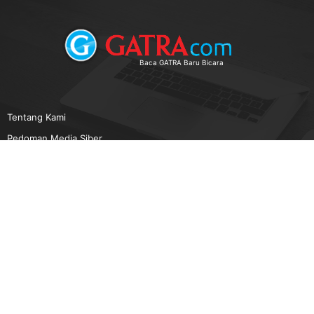
Baca GATRA Baru Bicara
Tentang Kami
Pedoman Media Siber
Karir
Beriklan
Disclaimer