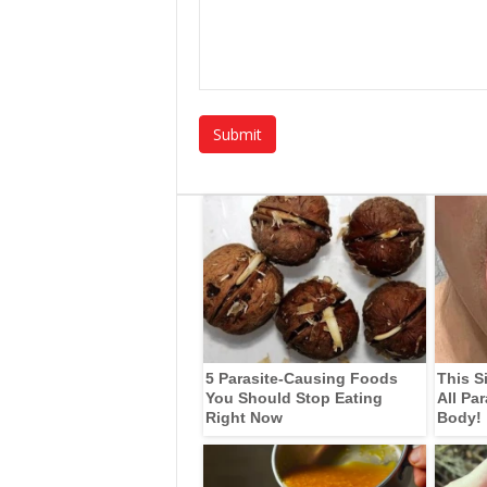
5 Parasite-Causing Foods
This S
You Should Stop Eating
All Pa
Right Now
Body!