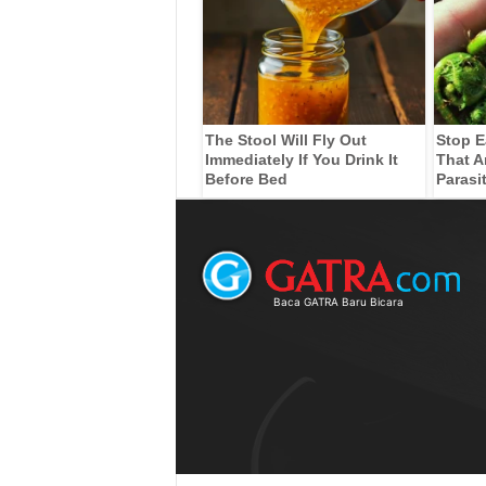
The Stool Will Fly Out
Stop E
Immediately If You Drink It
That A
Before Bed
Parasi
Baca GATRA Baru Bicara