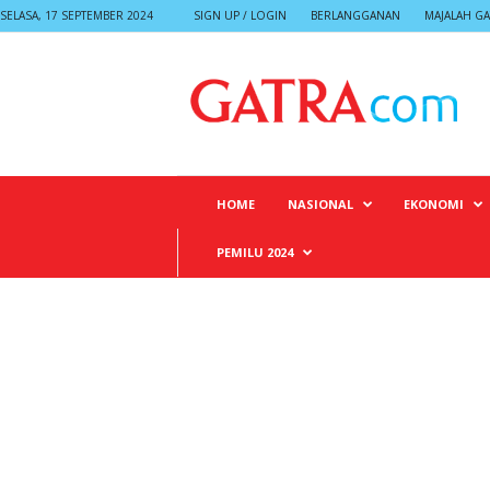
SELASA, 17 SEPTEMBER 2024
SIGN UP / LOGIN
BERLANGGANAN
MAJALAH GA
G
A
T
R
A
HOME
NASIONAL
EKONOMI
PEMILU 2024