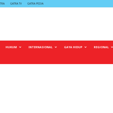
TRA
GATRA TV
GATRA PEDIA
HUKUM
INTERNASIONAL
GAYA HIDUP
REGIONAL