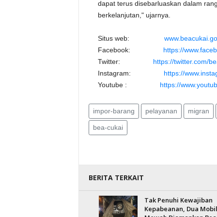
dapat terus disebarluaskan dalam rang
berkelanjutan," ujarnya.
Situs web:
www.beacukai.go
Facebook:
https://www.face
Twitter:
https://twitter.com/b
Instagram:
https://www.inst
Youtube :
https://www.youtu
impor-barang
pelayanan
migran
bea-cukai
BERITA TERKAIT
Tak Penuhi Kewajiban
Kepabeanan, Dua Mobi