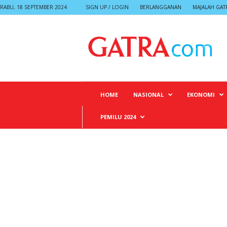
RABU, 18 SEPTEMBER 2024
SIGN UP / LOGIN
BERLANGGANAN
MAJALAH GAT
G
A
T
R
A
HOME
NASIONAL
EKONOMI
PEMILU 2024