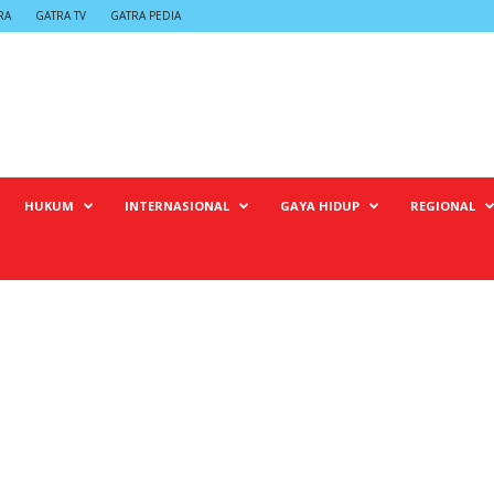
RA
GATRA TV
GATRA PEDIA
HUKUM
INTERNASIONAL
GAYA HIDUP
REGIONAL