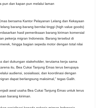
na pun dan kapan pun melalui laman
 Emas bersama Kantor Pelayanan Lelang dan Kekayaan
lang barang-barang bernilai tinggi (high value goods)
rdasarkan hasil pemeriksaan barang kiriman komersial
n pekerja migran Indonesia. Barang tersebut di
merek, hingga bagian sepeda motor dengan total nilai
pas dari dukungan stakeholder, terutama kerja sama
karena itu, Bea Cukai Tanjung Emas terus berupaya
alui audiensi, sosialisasi, dan koordinasi dengan
igran dapat berlangsung maksimal,” tegas Galih.
njadi awal usaha Bea Cukai Tanjung Emas untuk terus
san barang kiriman.
kukan sosialisasi kepada pekerja migran Indonesia,