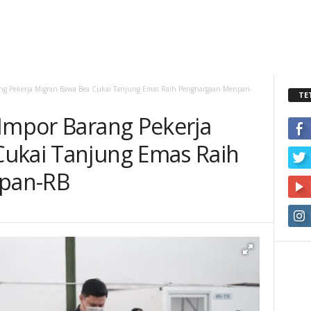
ang Pekerja Migran Bawa Bea Cukai Tanjung Emas Raih Penghargaan Menpan-
TE
 Impor Barang Pekerja
Cukai Tanjung Emas Raih
pan-RB