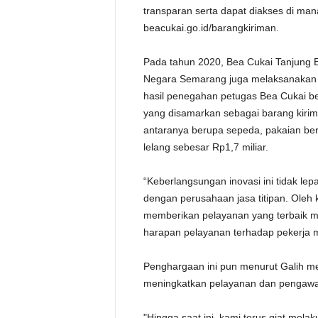
transparan serta dapat diakses di ma
beacukai.go.id/barangkiriman.
Pada tahun 2020, Bea Cukai Tanjung
Negara Semarang juga melaksanakan le
hasil penegahan petugas Bea Cukai be
yang disamarkan sebagai barang kirima
antaranya berupa sepeda, pakaian ber
lelang sebesar Rp1,7 miliar.
“Keberlangsungan inovasi ini tidak le
dengan perusahaan jasa titipan. Oleh 
memberikan pelayanan yang terbaik mel
harapan pelayanan terhadap pekerja m
Penghargaan ini pun menurut Galih me
meningkatkan pelayanan dan pengawa
"Hingga saat ini, kami terus giat mela