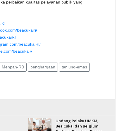
ka perbaikan kualitas pelayanan publik yang
.id
book.com/beacukairi/
eacukaiRI
agram.com/beacukaiRI/
be.com/beacukaiRI
Menpan-RB
penghargaan
tanjung-emas
Undang Pelaku UMKM,
l
Bea Cukai dan Belgium