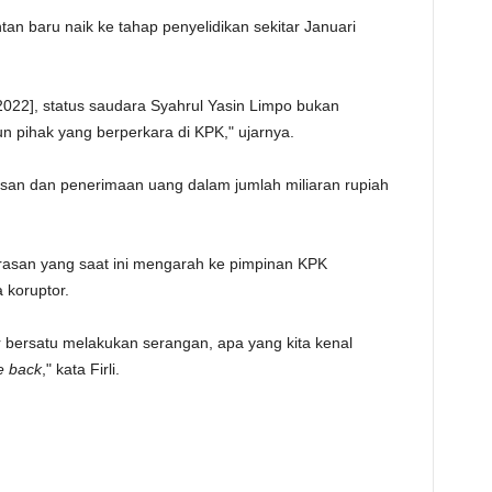
an baru naik ke tahap penyelidikan sekitar Januari
2022], status saudara Syahrul Yasin Limpo bukan
un pihak yang berperkara di KPK," ujarnya.
san dan penerimaan uang dalam jumlah miliaran rupiah
rasan yang saat ini mengarah ke pimpinan KPK
 koruptor.
r bersatu melakukan serangan, apa yang kita kenal
e
back
," kata Firli.