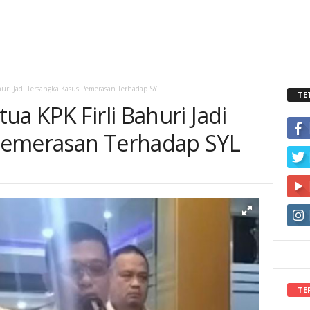
huri Jadi Tersangka Kasus Pemerasan Terhadap SYL
TE
ua KPK Firli Bahuri Jadi
Pemerasan Terhadap SYL