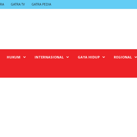
TRA
GATRA TV
GATRA PEDIA
HUKUM
INTERNASIONAL
GAYA HIDUP
REGIONAL