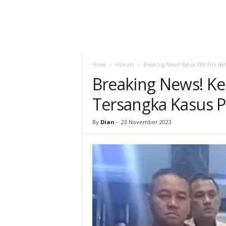
Home
Hukum
Breaking News! Ketua KPK Firli Ba
Breaking News! Ket
Tersangka Kasus 
By
Dian
-
23 November 2023