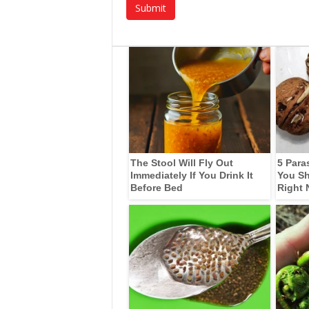
The Stool Will Fly Out
5 Para
Immediately If You Drink It
You Sh
Before Bed
Right