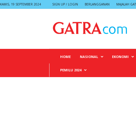
KAMIS, 19 SEPTEMBER 2024
SIGN UP / LOGIN
BERLANGGANAN
MAJALAH GA
G
A
T
R
A
HOME
NASIONAL
EKONOMI
PEMILU 2024