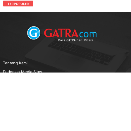
TERPOPULER
Baca GATRA Baru Bicara
Tentang Kami
Pedoman Media Siber
Karir
Beriklan
Disclaimer