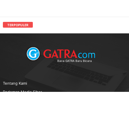
TERPOPULER
Baca GATRA Baru Bicara
Tentang Kami
Pedoman Media Siber
Karir
Beriklan
Disclaimer