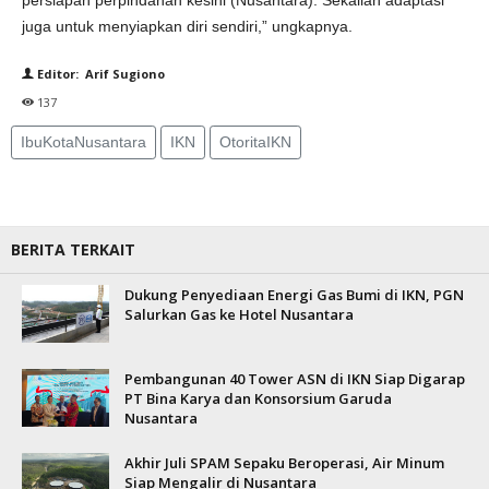
persiapan perpindahan kesini (Nusantara). Sekalian adaptasi
juga untuk menyiapkan diri sendiri,” ungkapnya.
Editor: Arif Sugiono
137
IbuKotaNusantara
IKN
OtoritaIKN
BERITA TERKAIT
Dukung Penyediaan Energi Gas Bumi di IKN, PGN
Salurkan Gas ke Hotel Nusantara
Pembangunan 40 Tower ASN di IKN Siap Digarap
PT Bina Karya dan Konsorsium Garuda
Nusantara
Akhir Juli SPAM Sepaku Beroperasi, Air Minum
Siap Mengalir di Nusantara