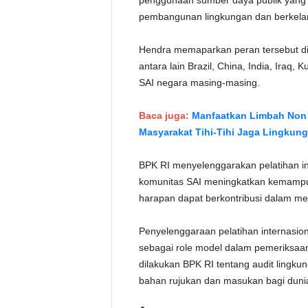
penggunaan sumber daya publik yang efi
pembangunan lingkungan dan berkelanj
Hendra memaparkan peran tersebut di
antara lain Brazil, China, India, Iraq,
SAI negara masing-masing.
Baca juga:
Manfaatkan Limbah Non 
Masyarakat Tihi-Tihi Jaga Lingkun
BPK RI menyelenggarakan pelatihan in
komunitas SAI meningkatkan kemampuan
harapan dapat berkontribusi dalam me
Penyelenggaraan pelatihan internasi
sebagai role model dalam pemeriksaan 
dilakukan BPK RI tentang audit lingku
bahan rujukan dan masukan bagi dunia 