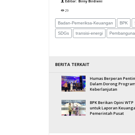
Editor: Birny Birdieni
29
Badan-Pemeriksa-Keuangan
BPK
SDGs
transisi-energi
Pembangunan
BERITA TERKAIT
Humas Berperan Penti
Dalam Dorong Progra
Keberlanjutan
BPK Berikan Opini WTP
untuk Laporan Keuang
Pemerintah Pusat