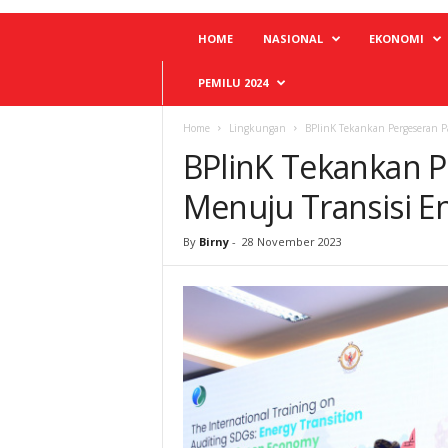
HOME
NASIONAL
EKONOMI
PEMILU 2024
Home
Lingkungan
BPlinK Tekankan Pergeseran P
BPlinK Tekankan 
Menuju Transisi E
By
Birny
-
28 November 2023