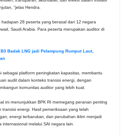
sien, transparan, akuntabel, dan efektif dalam inisiatif
utan, "jelas Hendra.
 hadapan 28 peserta yang berasal dari 12 negara
 Kuwait, Saudi Arabia. Para peserta merupakan auditor di
B3 Badak LNG jadi Pelampung Rumput Laut,
gan
i sebagai platform peningkatan kapasitas, membantu
 audit dalam konteks transisi energi, dengan
mbangun komunitas auditor yang lebih kuat.
onal ini menunjukkan BPK RI memegang peranan penting
transisi energi. Hasil pemeriksaan yang telah
ngan, energi terbarukan, dan perubahan iklim menjadi
internasional melalui SAI negara lain.