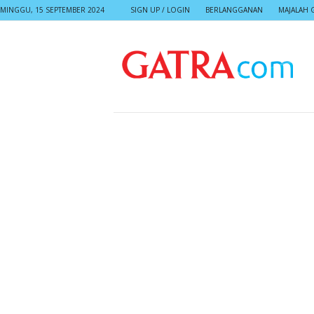
MINGGU, 15 SEPTEMBER 2024
SIGN UP / LOGIN
BERLANGGANAN
MAJALAH 
G
A
T
R
A