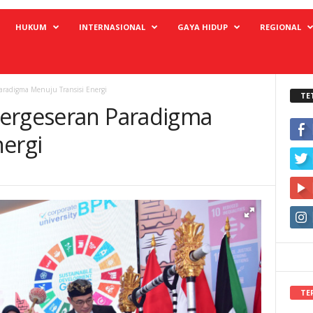
HUKUM
INTERNASIONAL
GAYA HIDUP
REGIONAL
aradigma Menuju Transisi Energi
TE
Pergeseran Paradigma
nergi