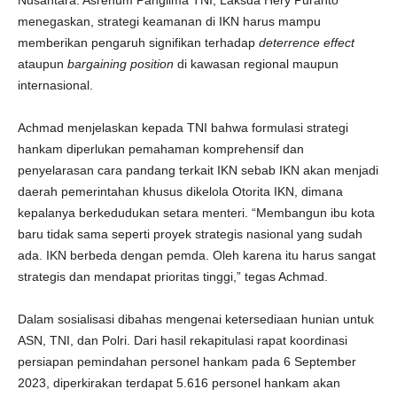
Nusantara. Asrenum Panglima TNI, Laksda Hery Puranto
menegaskan, strategi keamanan di IKN harus mampu
memberikan pengaruh signifikan terhadap
deterrence
effect
ataupun
bargaining
position
di kawasan regional maupun
internasional.
Achmad menjelaskan kepada TNI bahwa formulasi strategi
hankam diperlukan pemahaman komprehensif dan
penyelarasan cara pandang terkait IKN sebab IKN akan menjadi
daerah pemerintahan khusus dikelola Otorita IKN, dimana
kepalanya berkedudukan setara menteri. “Membangun ibu kota
baru tidak sama seperti proyek strategis nasional yang sudah
ada. IKN berbeda dengan pemda. Oleh karena itu harus sangat
strategis dan mendapat prioritas tinggi,” tegas Achmad.
Dalam sosialisasi dibahas mengenai ketersediaan hunian untuk
ASN, TNI, dan Polri. Dari hasil rekapitulasi rapat koordinasi
persiapan pemindahan personel hankam pada 6 September
2023, diperkirakan terdapat 5.616 personel hankam akan