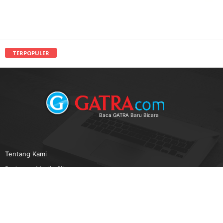
TERPOPULER
Baca GATRA Baru Bicara
Tentang Kami
Pedoman Media Siber
Karir
Beriklan
Disclaimer