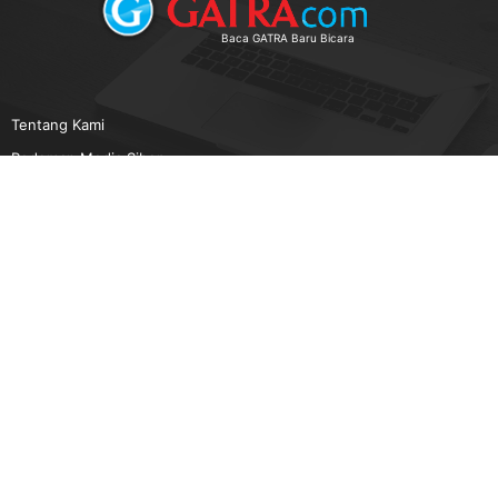
Baca GATRA Baru Bicara
Tentang Kami
Pedoman Media Siber
Karir
Beriklan
Disclaimer