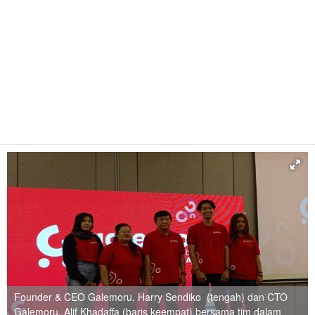
Founder & CEO Galemoru, Harry Sendiko (tengah) dan CTO
Galemoru, Alif Khadaffa (baris keempat) bersama tim dalam