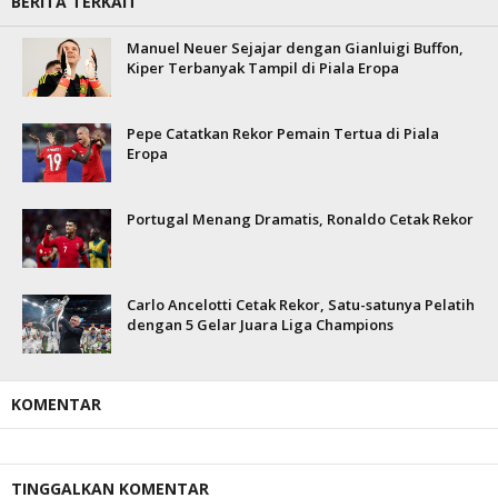
BERITA TERKAIT
Manuel Neuer Sejajar dengan Gianluigi Buffon,
Kiper Terbanyak Tampil di Piala Eropa
Pepe Catatkan Rekor Pemain Tertua di Piala
Eropa
Portugal Menang Dramatis, Ronaldo Cetak Rekor
Carlo Ancelotti Cetak Rekor, Satu-satunya Pelatih
dengan 5 Gelar Juara Liga Champions
KOMENTAR
TINGGALKAN KOMENTAR