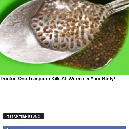
Doctor: One Teaspoon Kills All Worms in Your Body!
TETAP TERHUBUNG