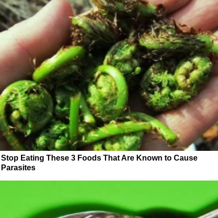
Stop Eating These 3 Foods That Are Known to Cause
Parasites