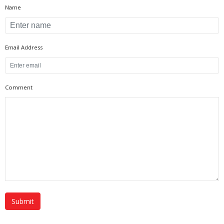
Name
Email Address
Comment