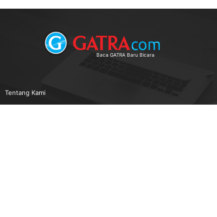
Baca GATRA Baru Bicara
Tentang Kami
Pedoman Media Siber
Karir
Beriklan
Disclaimer