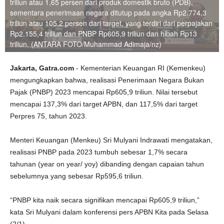
triliun atau 1,65 persen dari produk domestik bruto (PDB),
sementara penerimaan negara ditutup pada angka Rp2.774,3
triliun atau 105,2 persen dari target, yang terdiri dari perpajakan
Rp2.155,4 triliun dan PNBP Rp605,9 triliun dan hibah Rp13
triliun. (ANTARA FOTO/Muhammad Adimaja/nz)
Jakarta, Gatra.com
- Kementerian Keuangan RI (Kemenkeu)
mengungkapkan bahwa, realisasi Penerimaan Negara Bukan
Pajak (PNBP) 2023 mencapai Rp605,9 triliun. Nilai tersebut
mencapai 137,3% dari target APBN, dan 117,5% dari target
Perpres 75, tahun 2023.
Menteri Keuangan (Menkeu) Sri Mulyani Indrawati mengatakan,
realisasi PNBP pada 2023 tumbuh sebesar 1,7% secara
tahunan (year on year/ yoy) dibanding dengan capaian tahun
sebelumnya yang sebesar Rp595,6 triliun.
“PNBP kita naik secara signifikan mencapai Rp605,9 triliun,”
kata Sri Mulyani dalam konferensi pers APBN Kita pada Selasa