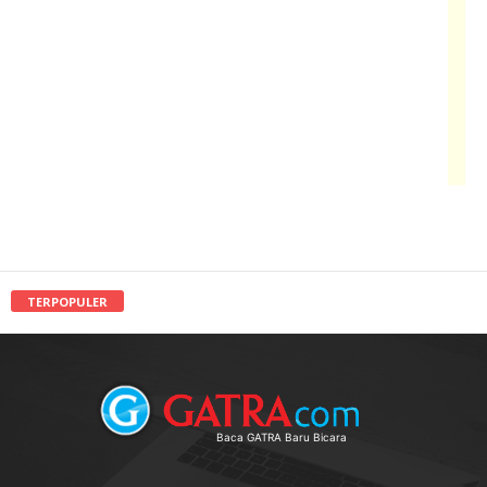
TERPOPULER
Baca GATRA Baru Bicara