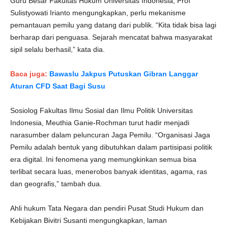
Guru Besar Fakultas Hukum Universitas Indonesia, Prof
Sulistyowati Irianto mengungkapkan, perlu mekanisme
pemantauan pemilu yang datang dari publik. “Kita tidak bisa lagi
berharap dari penguasa. Sejarah mencatat bahwa masyarakat
sipil selalu berhasil,” kata dia.
Baca juga:
Bawaslu Jakpus Putuskan Gibran Langgar
Aturan CFD Saat Bagi Susu
Sosiolog Fakultas Ilmu Sosial dan Ilmu Politik Universitas
Indonesia, Meuthia Ganie-Rochman turut hadir menjadi
narasumber dalam peluncuran Jaga Pemilu. “Organisasi Jaga
Pemilu adalah bentuk yang dibutuhkan dalam partisipasi politik
era digital. Ini fenomena yang memungkinkan semua bisa
terlibat secara luas, menerobos banyak identitas, agama, ras
dan geografis,” tambah dua.
Ahli hukum Tata Negara dan pendiri Pusat Studi Hukum dan
Kebijakan Bivitri Susanti mengungkapkan, laman