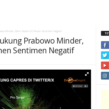
owo Minder, Bikin Paslon 02 Panen Sentimen Negatif
TE
dukung Prabowo Minder,
anen Sentimen Negatif