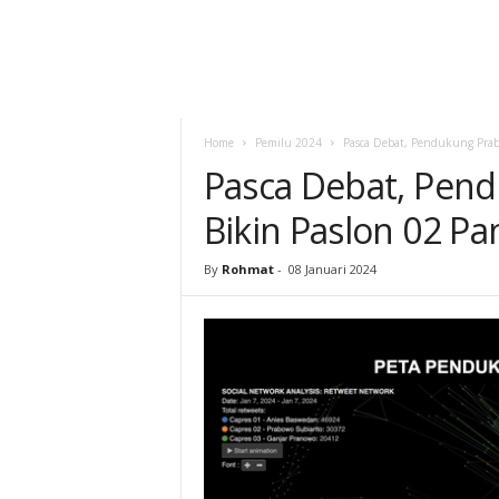
Home
Pemilu 2024
Pasca Debat, Pendukung Prab
Pasca Debat, Pen
Bikin Paslon 02 P
By
Rohmat
-
08 Januari 2024