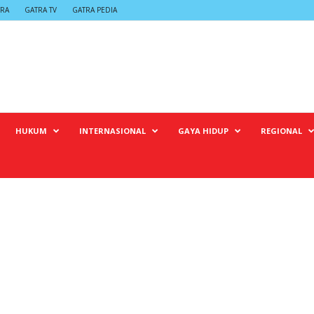
TRA
GATRA TV
GATRA PEDIA
HUKUM
INTERNASIONAL
GAYA HIDUP
REGIONAL