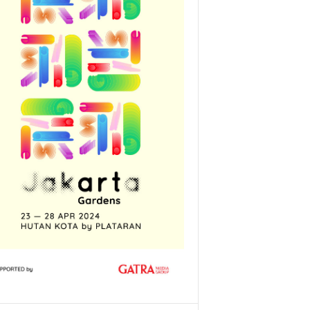
sentimen pasca debat calon presiden di Istora Senayan, 07/01. (Ismail 