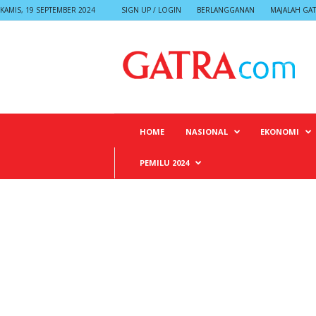
KAMIS, 19 SEPTEMBER 2024
SIGN UP / LOGIN
BERLANGGANAN
MAJALAH GA
G
A
T
R
A
HOME
NASIONAL
EKONOMI
PEMILU 2024