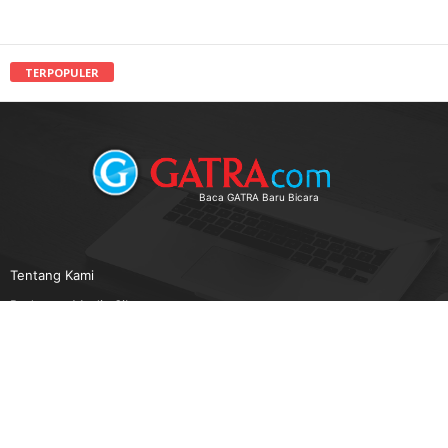
TERPOPULER
Baca GATRA Baru Bicara
Tentang Kami
Pedoman Media Siber
Karir
Beriklan
Disclaimer