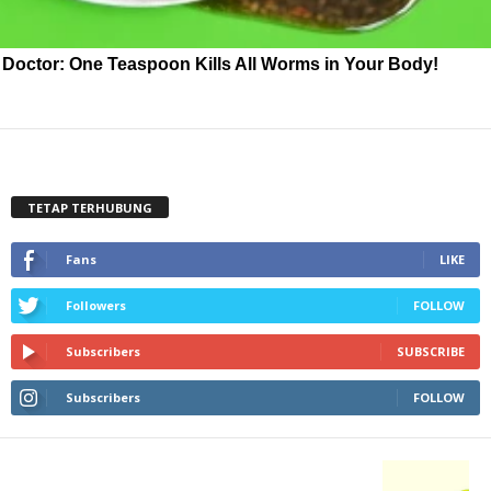
Doctor: One Teaspoon Kills All Worms in Your Body!
TETAP TERHUBUNG
Fans
LIKE
Followers
FOLLOW
Subscribers
SUBSCRIBE
Subscribers
FOLLOW