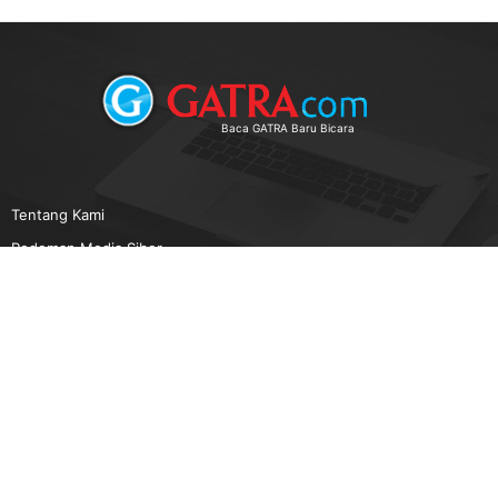
Baca GATRA Baru Bicara
Tentang Kami
Pedoman Media Siber
Karir
Beriklan
Disclaimer