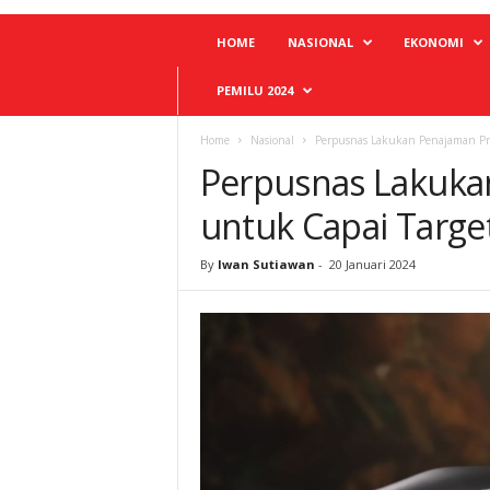
HOME
NASIONAL
EKONOMI
PEMILU 2024
Home
Nasional
Perpusnas Lakukan Penajaman Pro
Perpusnas Lakuka
untuk Capai Targe
By
Iwan Sutiawan
-
20 Januari 2024