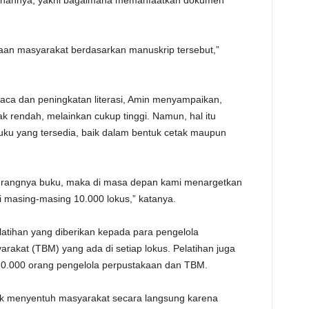
turunannya, yakni bagaimana memanfaatkan dokumen
an masyarakat berdasarkan manuskrip tersebut,”
ca dan peningkatan literasi, Amin menyampaikan,
ak rendah, melainkan cukup tinggi. Namun, hal itu
buku yang tersedia, baik dalam bentuk cetak maupun
urangnya buku, maka di masa depan kami menargetkan
i masing-masing 10.000 lokus,” katanya.
latihan yang diberikan kepada para pengelola
akat (TBM) yang ada di setiap lokus. Pelatihan juga
10.000 orang pengelola perpustakaan dan TBM.
tuk menyentuh masyarakat secara langsung karena