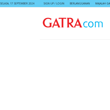
SELASA, 17 SEPTEMBER 2024
SIGN UP / LOGIN
BERLANGGANAN
MAJALAH GA
G
A
T
R
A