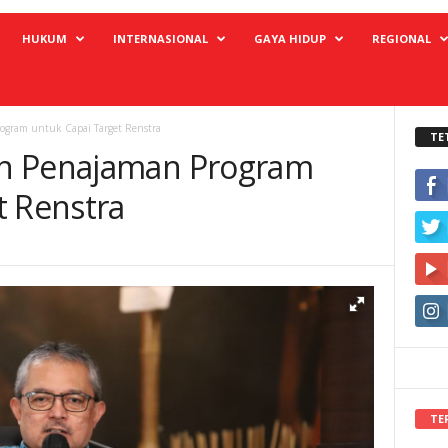
HUKUM
INTERNASIONAL
GAYA HIDUP
REGIONAL
gram untuk Capai Target Renstra
TE
n Penajaman Program
t Renstra