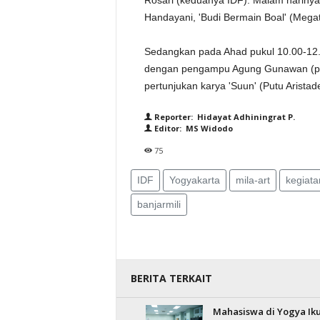
Rosari (keduanya IDF). Malam harinya
Handayani, 'Budi Bermain Boal' (Megat
Sedangkan pada Ahad pukul 10.00-12.0
dengan pengampu Agung Gunawan (pena
pertunjukan karya 'Suun' (Putu Aristadew
Reporter: Hidayat Adhiningrat P.
Editor: MS Widodo
75
IDF
Yogyakarta
mila-art
kegiata
banjarmili
BERITA TERKAIT
Mahasiswa di Yogya Iku