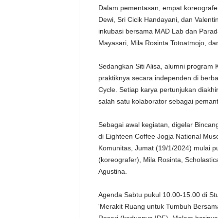
Dalam pementasan, empat koreografer 
Dewi, Sri Cicik Handayani, dan Valent
inkubasi bersama MAD Lab dan Paradan
Mayasari, Mila Rosinta Totoatmojo, dan
Sedangkan Siti Alisa, alumni progra
praktiknya secara independen di berba
Cycle. Setiap karya pertunjukan diakhi
salah satu kolaborator sebagai pemanti
Sebagai awal kegiatan, digelar Bincang
di Eighteen Coffee Jogja National Mu
Komunitas, Jumat (19/1/2024) mulai puk
(koreografer), Mila Rosinta, Scholasti
Agustina.
Agenda Sabtu pukul 10.00-15.00 di Stu
'Merakit Ruang untuk Tumbuh Bersam