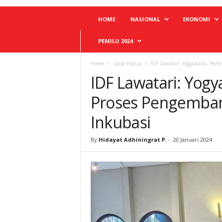
HOME
NASIONAL
EKONOMI
PEMILU 2024
Home
Gaya Hidup
IDF Lawatari: Yogyakarta, Per
IDF Lawatari: Yog
Proses Pengemban
Inkubasi
By
Hidayat Adhiningrat P.
-
20 Januari 2024