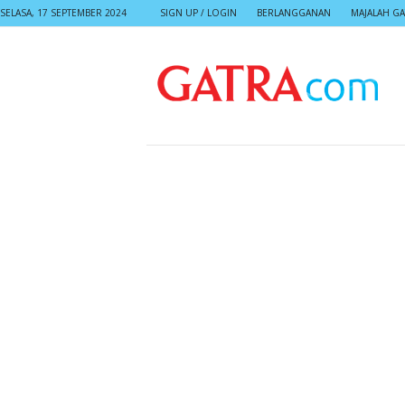
SELASA, 17 SEPTEMBER 2024
SIGN UP / LOGIN
BERLANGGANAN
MAJALAH GA
G
A
T
R
A