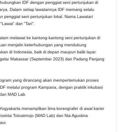
hubungkan IDF dengan penggiat seni pertunjukan di
TE
karya. Dalam setiap lawatannya IDF memang selalu
n penggiat seni pertunjukan lokal. Nama Lawatari
“Lawat” dan “Tari”.
lam melawat ke kantong-kantong seni pertunjukan di
tujuan menjalin keterhubungan yang mendukung
an di Indonesia, baik di depan maupun balik layar.
igelar Makassar (September 2023) dan Padang Panjang
 program yang dirancang akan mempertemukan proses
DF melalui program Kampana, dengan praktik inkubasi
m dan MAD Lab.
Yogyakarta menampilkan lima koreografer di awal karier
Rosinta Totoatmojo (MAD Lab) dan Nia Agustina
tor.