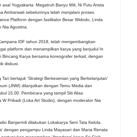
asal Yogyakarta: Megatruh Banyu Mili, Ni Putu Arista
ina Ambarwati sebelumnya telah menjalani proses
ce Platform dengan fasilitator Besar Widodo, Linda
 Nia Agustina.
m Kampana IDF tahun 2018, telah mengembangkan
gai platform dan menampilkan karya yang berjudul In
ri Bincang Karya bersama koreografer terkait, dengan
k diskusi.
 Tari bertajuk 'Strategi Berkesenian yang Berkelanjutan'
seum (JNM) dilanjutkan dengan Temu Media dan
ul 15.00. Pembicara yang tampil Siti Alisa
ca W Pribadi (Loka Art Studio), dengan moderator Nia
dio Banjarmili dilakukan Lokakarya Seni Tata Kelola:
a' dengan pengampu Linda Mayasari dan Maria Renata