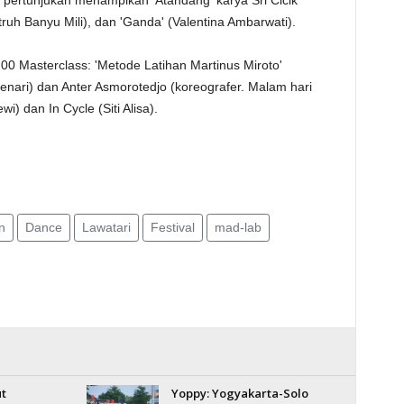
 pertunjukan menampikan 'Atandang' karya Sri Cicik
ruh Banyu Mili), dan 'Ganda' (Valentina Ambarwati).
0 Masterclass: 'Metode Latihan Martinus Miroto'
ri) dan Anter Asmorotedjo (koreografer. Malam hari
i) dan In Cycle (Siti Alisa).
n
Dance
Lawatari
Festival
mad-lab
t
Yoppy: Yogyakarta-Solo