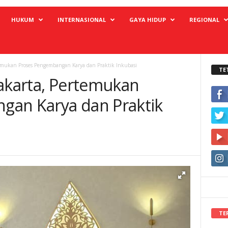
HUKUM
INTERNASIONAL
GAYA HIDUP
REGIONAL
temukan Proses Pengembangan Karya dan Praktik Inkubasi
TE
yakarta, Pertemukan
gan Karya dan Praktik