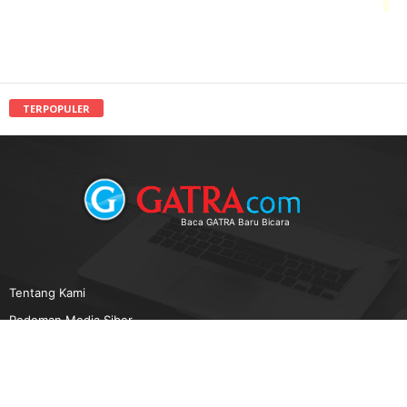
TERPOPULER
Baca GATRA Baru Bicara
Tentang Kami
Pedoman Media Siber
Karir
Beriklan
Disclaimer