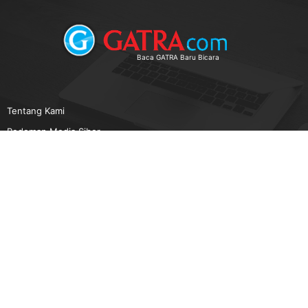
Baca GATRA Baru Bicara
Tentang Kami
Pedoman Media Siber
Karir
Beriklan
Disclaimer