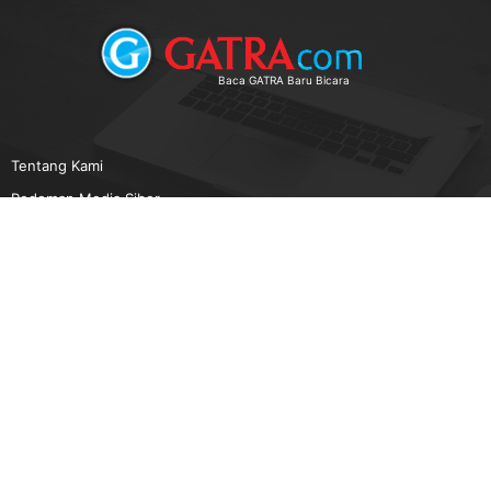
Baca GATRA Baru Bicara
Tentang Kami
Pedoman Media Siber
Karir
Beriklan
Disclaimer