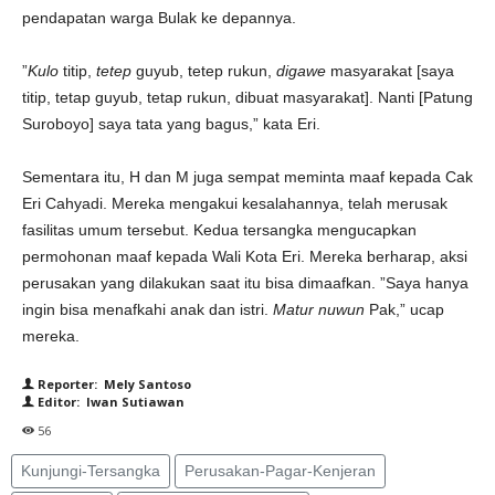
pendapatan warga Bulak ke depannya.
”
Kulo
titip,
tetep
guyub, tetep rukun,
digawe
masyarakat [saya
titip, tetap guyub, tetap rukun, dibuat masyarakat]. Nanti [Patung
Suroboyo] saya tata yang bagus,” kata Eri.
Sementara itu, H dan M juga sempat meminta maaf kepada Cak
Eri Cahyadi. Mereka mengakui kesalahannya, telah merusak
fasilitas umum tersebut. Kedua tersangka mengucapkan
permohonan maaf kepada Wali Kota Eri. Mereka berharap, aksi
perusakan yang dilakukan saat itu bisa dimaafkan. ”Saya hanya
ingin bisa menafkahi anak dan istri.
Matur
nuwun
Pak,” ucap
mereka.
Reporter: Mely Santoso
Editor: Iwan Sutiawan
56
Kunjungi-Tersangka
Perusakan-Pagar-Kenjeran